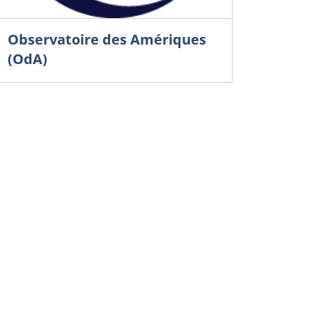
Observatoire des Amériques
(OdA)
Souveraine
compétivis
commercia