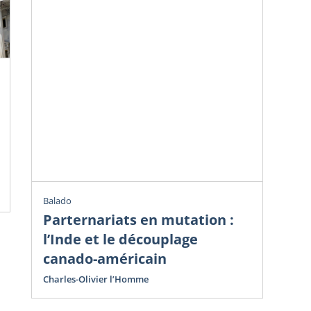
Chr
Ve
do
Avr
Cha
Balado
Parternariats en mutation :
l’Inde et le découplage
canado-américain
Charles-Olivier l’Homme