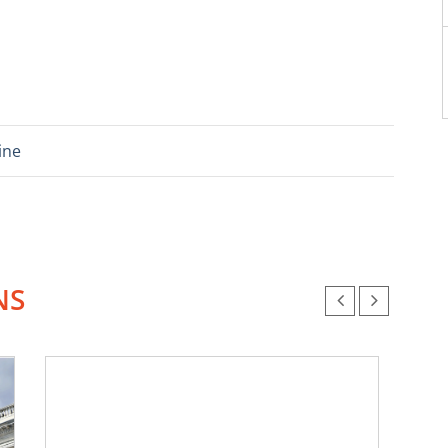
ine
NS