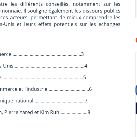
ntre les différents conseillés, notamment sur les
a monnaie. Il souligne également les discours publics
r ces acteurs, permettant de mieux comprendre les
s-Unis et leurs effets potentiels sur les échanges
..............................................3
..................................................4
.................................................5
t l’industrie .................................6
onal..........................................7
rre Yared et Kim Ruhl......................8