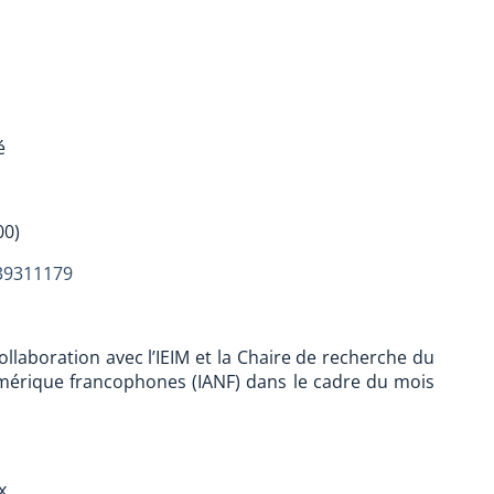
té
00)
439311179
laboration avec l’IEIM et la Chaire de recherche du
 numérique francophones (IANF) dans le cadre du mois
ux