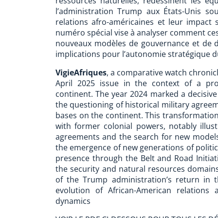
ressources naturelles, redessinent les éq
l’administration Trump aux États-Unis so
relations afro-américaines et leur impact
numéro spécial vise à analyser comment ces
nouveaux modèles de gouvernance et de d
implications pour l’autonomie stratégique d
VigieAfriques
, a comparative watch chronicle
April 2025 issue in the context of a pro
continent. The year 2024 marked a decisive t
the questioning of historical military agree
bases on the continent. This transformation
with former colonial powers, notably illus
agreements and the search for new models
the emergence of new generations of politica
presence through the Belt and Road Initiativ
the security and natural resources domains
of the Trump administration’s return in 
evolution of African-American relations
dynamics