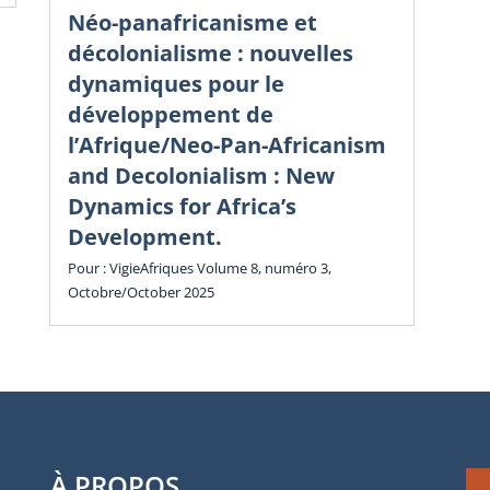
Éc
Néo-panafricanisme et
sa
décolonialisme : nouvelles
dy
dynamiques pour le
in
développement de
l’Afrique/Neo-Pan-Africanism
Vol
and Decolonialism : New
Cha
Dynamics for Africa’s
Development.
Pour : VigieAfriques Volume 8, numéro 3,
Octobre/October 2025
À PROPOS