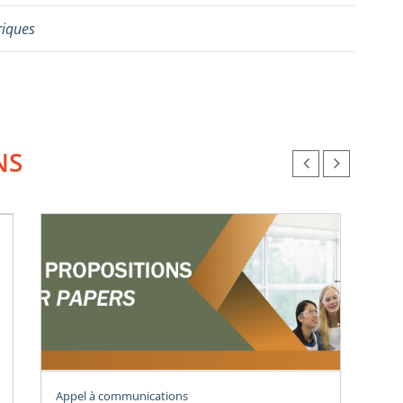
riques
NS
Vig
Appel à communications