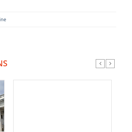
ine
NS