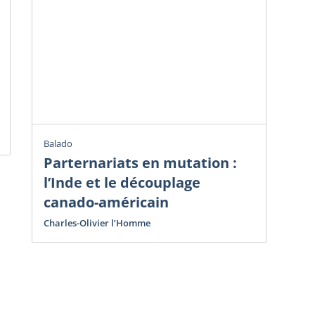
Chr
Ve
do
Avr
Cha
Balado
Parternariats en mutation :
l’Inde et le découplage
canado-américain
Charles-Olivier l’Homme