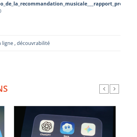
ho_de_la_recommandation_musicale___rapport_pre_limin
)
n ligne
,
découvrabilité
NS