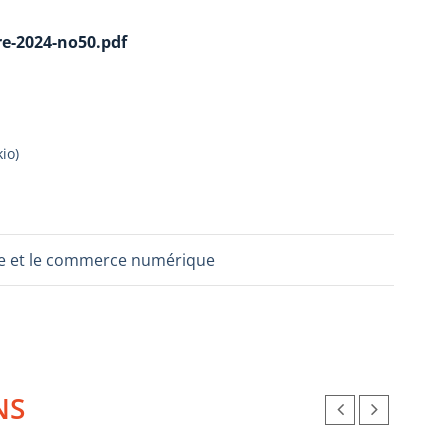
e-2024-no50.pdf
kio
)
ture et le commerce numérique
NS