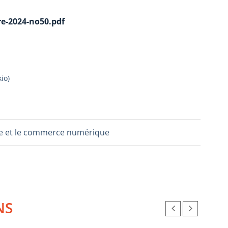
e-2024-no50.pdf
kio
)
ture et le commerce numérique
NS