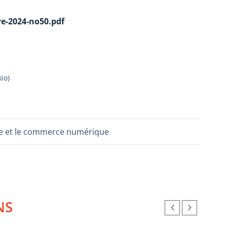
e-2024-no50.pdf
kio
)
ture et le commerce numérique
NS