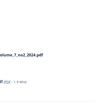
-volume_7_no2_2024.pdf
df
(
PDF
-
1.9 Mio
)