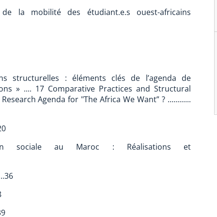
e la mobilité des étudiant.e.s ouest-africains
ns structurelles : éléments clés de l’agenda de
ns » .... 17 Comparative Practices and Structural
esearch Agenda for "The Africa We Want” ? ............
.20
ion sociale au Maroc : Réalisations et
....36
8
39