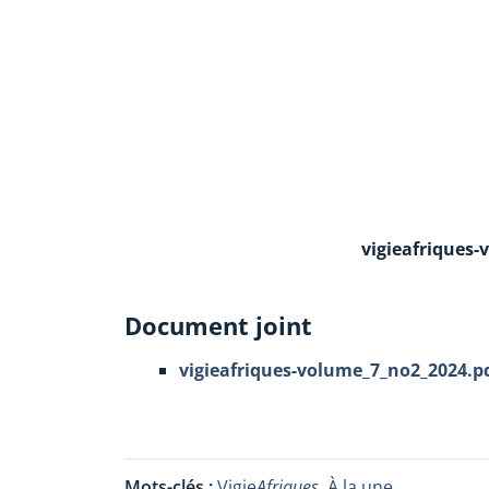
vigieafriques
Document joint
vigieafriques-volume_7_no2_2024.p
Mots-clés :
Vigie
Afriques
,
À la une