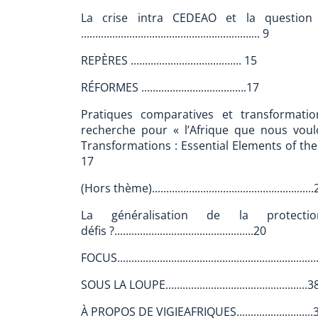
La crise intra CEDEAO et la question d
............................................................... 9
REPÈRES ....................................... 15
RÉFORMES .....................................17
Pratiques comparatives et transformatio
recherche pour « l’Afrique que nous voulo
Transformations : Essential Elements of the R
17
(Hors thème)........................................................
La généralisation de la protect
défis ?.................................................20
FOCUS.....................................................................
SOUS LA LOUPE..................................................3
À PROPOS DE VIGIEAFRIQUES...........................