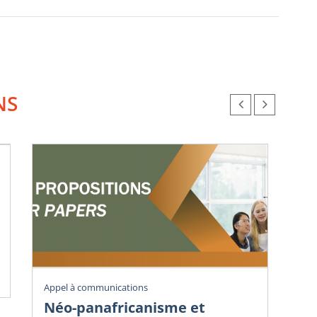
NS
Vig
Appel à communications
Éc
Néo-panafricanisme et