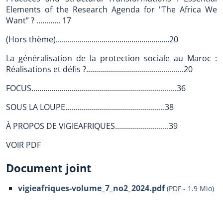
Elements of the Research Agenda for "The Africa We
Want” ? ............ 17
(Hors thème).........................................................20
La généralisation de la protection sociale au Maroc :
Réalisations et défis ?.................................................20
FOCUS.........................................................................36
SOUS LA LOUPE..................................................38
À PROPOS DE VIGIEAFRIQUES...........................39
VOIR PDF
Document joint
vigieafriques-volume_7_no2_2024.pdf
(
PDF
-
1.9 Mio
)