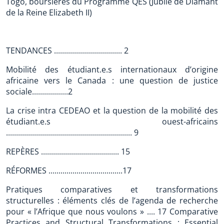
Togo, boursières du Programme QES (Jubilé de Diamant
de la Reine Elizabeth II)
TENDANCES .................................. 2
Mobilité des étudiant.e.s internationaux d’origine
africaine vers le Canada : une question de justice
sociale..................2
La crise intra CEDEAO et la question de la mobilité des
étudiant.e.s ouest-africains
............................................................... 9
REPÈRES ....................................... 15
RÉFORMES .....................................17
Pratiques comparatives et transformations
structurelles : éléments clés de l’agenda de recherche
pour « l’Afrique que nous voulons » .... 17 Comparative
Practices and Structural Transformations : Essential