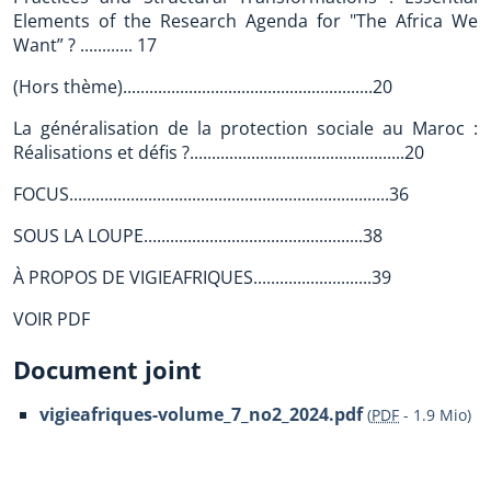
Elements of the Research Agenda for "The Africa We
Want” ? ............ 17
(Hors thème).........................................................20
La généralisation de la protection sociale au Maroc :
Réalisations et défis ?.................................................20
FOCUS.........................................................................36
SOUS LA LOUPE..................................................38
À PROPOS DE VIGIEAFRIQUES...........................39
VOIR PDF
Document joint
vigieafriques-volume_7_no2_2024.pdf
(
PDF
-
1.9 Mio
)