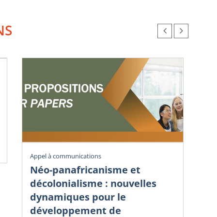
NS
Vig
Appel à communications
Éc
Néo-panafricanisme et
sa
décolonialisme : nouvelles
dy
dynamiques pour le
in
développement de