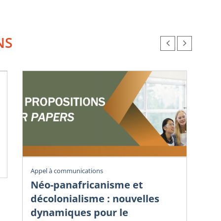
NS
Vig
Appel à communications
Éc
Néo-panafricanisme et
sa
décolonialisme : nouvelles
dy
dynamiques pour le