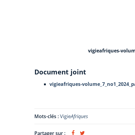
vigieafriques-volu
Document joint
vigieafriques-volume_7_no1_2024_pa
Mots-clés :
Vigie
Afriques
Partager sur :