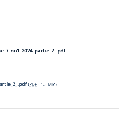
me_7_no1_2024_partie_2_.pdf
rtie_2_.pdf
(
PDF
-
1.3 Mio
)