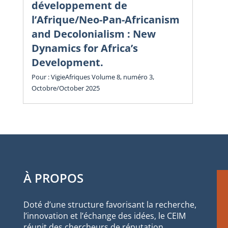
in
développement de
l’Afrique/Neo-Pan-Africanism
Vol
and Decolonialism : New
Cha
Dynamics for Africa’s
Development.
Pour : VigieAfriques Volume 8, numéro 3,
Octobre/October 2025
À PROPOS
Doté d’une structure favorisant la recherche,
l’innovation et l’échange des idées, le CEIM
réunit des chercheurs de réputation