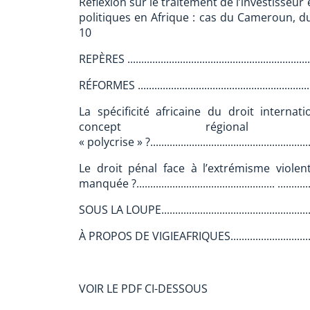
Réflexion sur le traitement de l’investisseu
politiques en Afrique : cas du Cameroun, du Nigéri
10
REPÈRES ..................................................................
RÉFORMES ...............................................................
La spécificité africaine du droit interna
concept régiona
« polycrise » ?...........................................................
Le droit pénal face à l’extrémisme violen
manquée ?.................................................. ................
SOUS LA LOUPE........................................................
À PROPOS DE VIGIEAFRIQUES...................................
VOIR LE PDF CI-DESSOUS