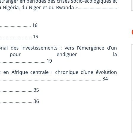
r étranger en périodes des crises socio-écologiques et
a, du Niger et du Rwanda ».................................
.......................... 16
.......................... 19
tional des investissements : vers l’émergence d’un
l pour endiguer la
..................................... 19
t en Afrique centrale : chronique d’une évolution
................................................................................. 34
......................... 35
..................... 36