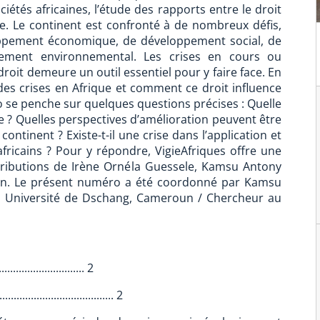
ciétés africaines, l’étude des rapports entre le droit
re. Le continent est confronté à de nombreux défis,
ppement économique, de développement social, de
ement environnemental. Les crises en cours ou
roit demeure un outil essentiel pour y faire face. En
des crises en Afrique et comment ce droit influence
o se penche sur quelques questions précises : Quelle
que ? Quelles perspectives d’amélioration peuvent être
continent ? Existe-t-il une crise dans l’application et
fricains ? Pour y répondre, VigieAfriques offre une
ntributions de Irène Ornéla Guessele, Kamsu Antony
en. Le présent numéro a été coordonné par Kamsu
c, Université de Dschang, Cameroun / Chercheur au
........................... 2
.............................. 2