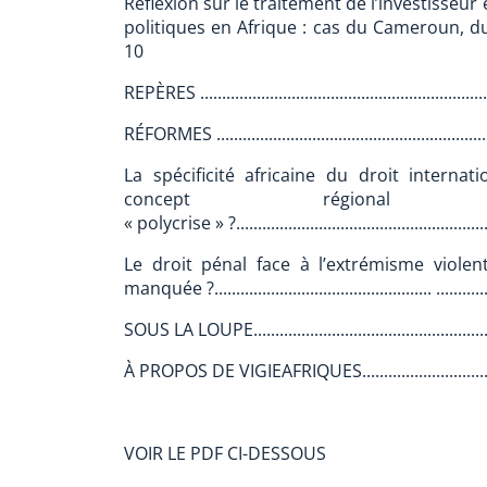
Réflexion sur le traitement de l’investisseu
politiques en Afrique : cas du Cameroun, du Nigéri
10
REPÈRES ..................................................................
RÉFORMES ...............................................................
La spécificité africaine du droit interna
concept régiona
« polycrise » ?...........................................................
Le droit pénal face à l’extrémisme violen
manquée ?.................................................. ................
SOUS LA LOUPE........................................................
À PROPOS DE VIGIEAFRIQUES...................................
VOIR LE PDF CI-DESSOUS