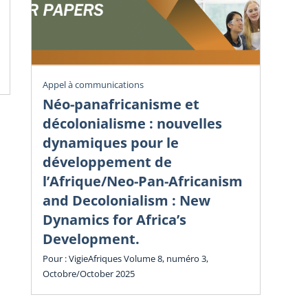
Vig
Appel à communications
Éc
Néo-panafricanisme et
sa
décolonialisme : nouvelles
dy
dynamiques pour le
in
développement de
l’Afrique/Neo-Pan-Africanism
Vol
and Decolonialism : New
Cha
Dynamics for Africa’s
Development.
Pour : VigieAfriques Volume 8, numéro 3,
Octobre/October 2025