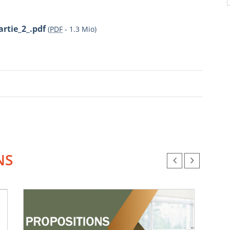
rtie_2_.pdf
(
PDF
-
1.3 Mio
)
NS