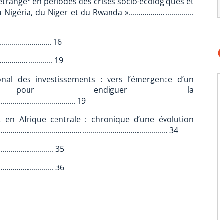
r étranger en périodes des crises socio-écologiques et
a, du Niger et du Rwanda ».................................
.......................... 16
.......................... 19
tional des investissements : vers l’émergence d’un
l pour endiguer la
..................................... 19
t en Afrique centrale : chronique d’une évolution
................................................................................. 34
......................... 35
..................... 36