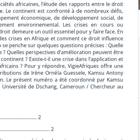
ciétés africaines, l’étude des rapports entre le droit
re. Le continent est confronté à de nombreux défis,
ppement économique, de développement social, de
ement environnemental. Les crises en cours ou
roit demeure un outil essentiel pour y faire face. En
des crises en Afrique et comment ce droit influence
o se penche sur quelques questions précises : Quelle
que ? Quelles perspectives d’amélioration peuvent être
continent ? Existe-t-il une crise dans l’application et
fricains ? Pour y répondre, VigieAfriques offre une
ntributions de Irène Ornéla Guessele, Kamsu Antony
en. Le présent numéro a été coordonné par Kamsu
c, Université de Dschang, Cameroun / Chercheur au
........................... 2
.............................. 2