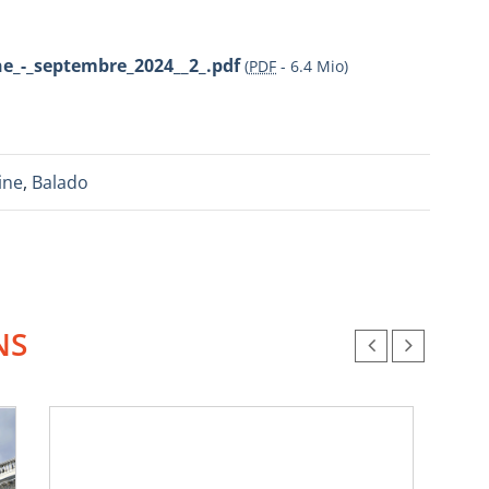
e_-_septembre_2024__2_.pdf
(
PDF
-
6.4 Mio
)
ine
,
Balado
NS