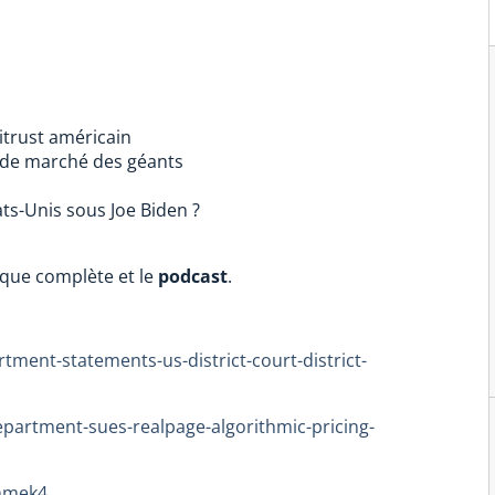
itrust américain
 de marché des géants
ts-Unis sous Joe Biden ?
ique complète et le
podcast
.
tment-statements-us-district-court-district-
epartment-sues-realpage-algorithmic-pricing-
nmek4