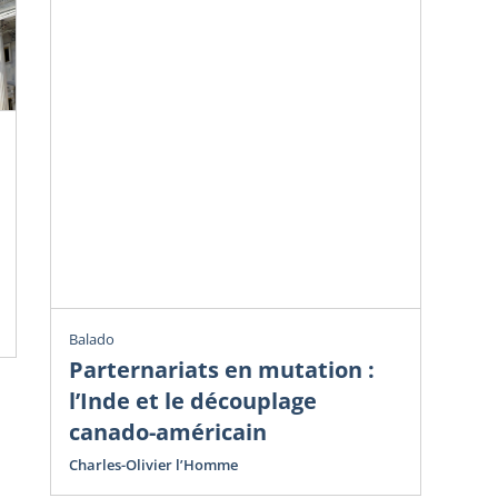
Chr
Ve
do
Avr
Cha
Balado
Parternariats en mutation :
l’Inde et le découplage
canado-américain
Charles-Olivier l’Homme