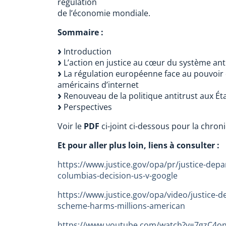
régulation
de l’économie mondiale.
Sommaire :
Introduction
L’action en justice au cœur du système ant
La régulation européenne face au pouvoir
américains d’internet
Renouveau de la politique antitrust aux Éta
Perspectives
Voir le
PDF
ci-joint ci-dessous pour la chron
Et pour aller plus loin, liens à consulter :
https://www.justice.gov/opa/pr/justice-depar
columbias-decision-us-v-google
https://www.justice.gov/opa/video/justice-d
scheme-harms-millions-american
https://www.youtube.com/watch?v=7gzC4o