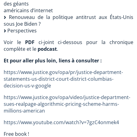
des géants
américains d’internet
Renouveau de la politique antitrust aux États-Unis
sous Joe Biden ?
Perspectives
Voir le
PDF
ci-joint ci-dessous pour la chronique
complète et le
podcast
.
Et pour aller plus loin, liens à consulter :
https://www.justice.gov/opa/pr/justice-department-
statements-us-district-court-district-columbias-
decision-us-v-google
https://www.justice.gov/opa/video/justice-department-
sues-realpage-algorithmic-pricing-scheme-harms-
millions-american
https://www.youtube.com/watch?v=7gzC4onmek4
Free book !