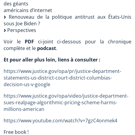
des géants
américains d’internet
Renouveau de la politique antitrust aux États-Unis
sous Joe Biden ?
Perspectives
Voir le
PDF
ci-joint ci-dessous pour la chronique
complète et le
podcast
.
Et pour aller plus loin, liens à consulter :
https://www.justice.gov/opa/pr/justice-department-
statements-us-district-court-district-columbias-
decision-us-v-google
https://www.justice.gov/opa/video/justice-department-
sues-realpage-algorithmic-pricing-scheme-harms-
millions-american
https://www.youtube.com/watch?v=7gzC4onmek4
Free book !