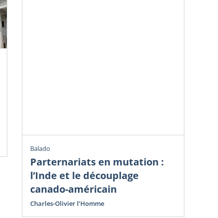
Chr
Ve
do
Avr
Cha
Balado
Parternariats en mutation :
l’Inde et le découplage
canado-américain
Charles-Olivier l’Homme