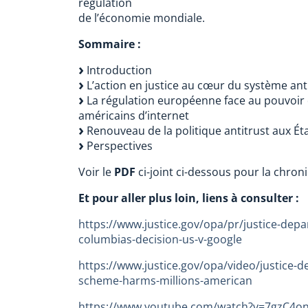
régulation
de l’économie mondiale.
Sommaire :
Introduction
L’action en justice au cœur du système ant
La régulation européenne face au pouvoir
américains d’internet
Renouveau de la politique antitrust aux Éta
Perspectives
Voir le
PDF
ci-joint ci-dessous pour la chron
Et pour aller plus loin, liens à consulter :
https://www.justice.gov/opa/pr/justice-depar
columbias-decision-us-v-google
https://www.justice.gov/opa/video/justice-d
scheme-harms-millions-american
https://www.youtube.com/watch?v=7gzC4o