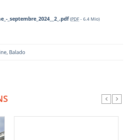
e_-_septembre_2024__2_.pdf
(
PDF
-
6.4 Mio
)
ine
,
Balado
NS