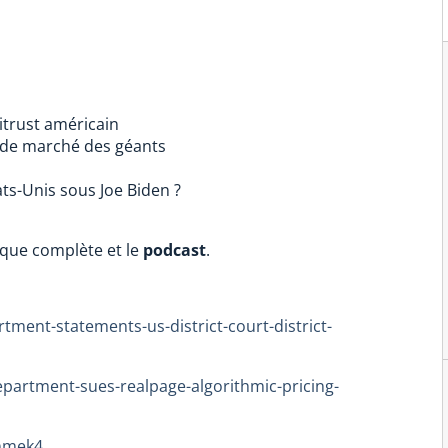
itrust américain
 de marché des géants
ts-Unis sous Joe Biden ?
ique complète et le
podcast
.
tment-statements-us-district-court-district-
epartment-sues-realpage-algorithmic-pricing-
nmek4