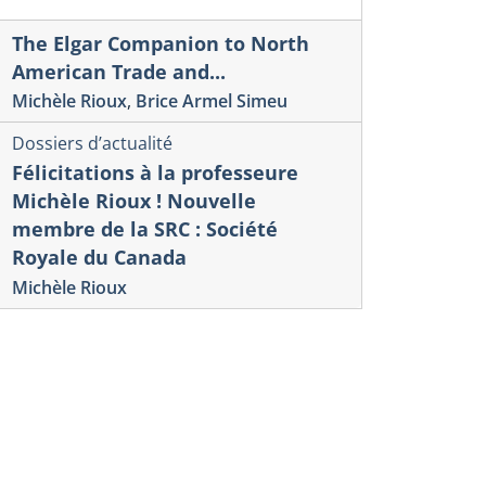
The Elgar Companion to North
American Trade and...
Michèle Rioux
,
Brice Armel Simeu
Dossiers d’actualité
Félicitations à la professeure
Michèle Rioux ! Nouvelle
lle internationale sur la culture et le commerce
Veille internation
érique
numérique
membre de la SRC : Société
LATEFORMES NUMÉRIQUES,
DES PLAT
Royale du Canada
NJEUX DE RÉGLEMENTATION
NUMÉRIQU
Michèle Rioux
T ACTIVITÉS ÉCONOMIQUES
L’INTELLIG
ENJEUX D
éro 60-Rapport d’analyse, décembre 2025
onios Vlassis
Numéro 59-Rappor
Antonios Vlassis