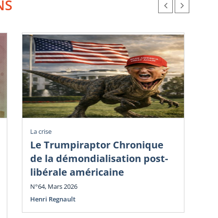
NS
La crise
La c
Le Trumpiraptor Chronique
T
de la démondialisation post-
Am
libérale américaine
Ph
N°64, Mars 2026
N°6
Henri Regnault
Hen