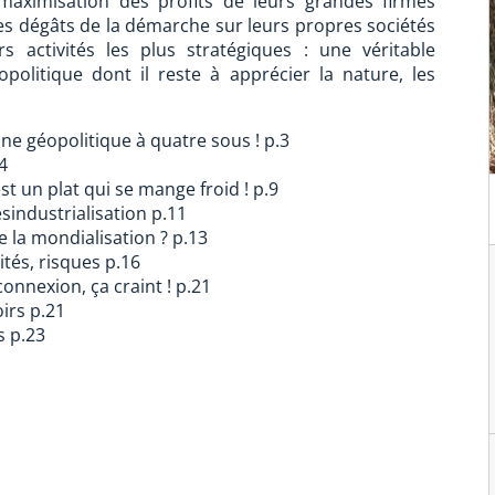
maximisation des profits de leurs grandes firmes
es dégâts de la démarche sur leurs propres sociétés
 activités les plus stratégiques : une véritable
politique dont il reste à apprécier la nature, les
’une géopolitique à quatre sous ! p.3
.4
st un plat qui se mange froid ! p.9
ésindustrialisation p.11
e la mondialisation ? p.13
ités, risques p.16
connexion, ça craint ! p.21
oirs p.21
s p.23