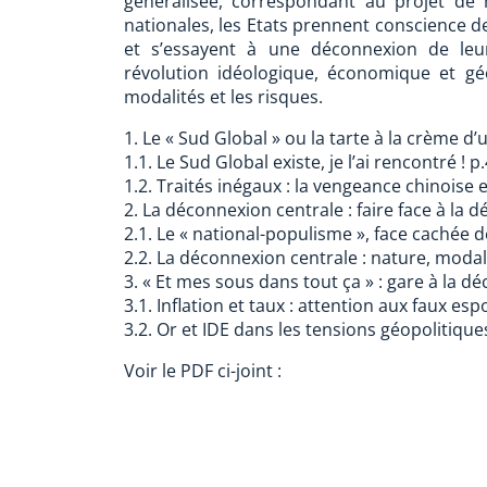
généralisée, correspondant au projet de 
nationales, les Etats prennent conscience d
et s’essayent à une déconnexion de leurs
révolution idéologique, économique et géo
modalités et les risques.
1. Le « Sud Global » ou la tarte à la crème d
1.1. Le Sud Global existe, je l’ai rencontré ! p
1.2. Traités inégaux : la vengeance chinoise e
2. La déconnexion centrale : faire face à la d
2.1. Le « national-populisme », face cachée d
2.2. La déconnexion centrale : nature, modal
3. « Et mes sous dans tout ça » : gare à la dé
3.1. Inflation et taux : attention aux faux esp
3.2. Or et IDE dans les tensions géopolitique
Voir le PDF ci-joint :