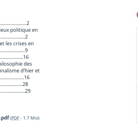
....................2
ieux politique en
....................2
et les crises en
....................9
...................16
hilosophie des
nalisme d’hier et
...................16
...................28
...................29
.pdf
(
PDF
-
1.7 Mio
)