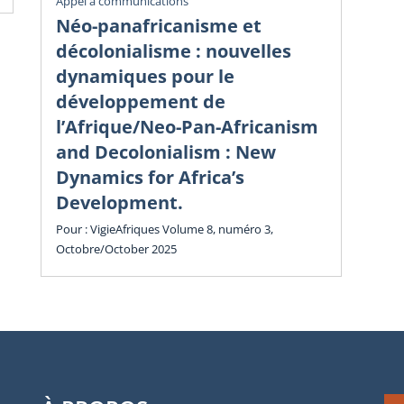
Vig
Appel à communications
Éc
Néo-panafricanisme et
sa
décolonialisme : nouvelles
dy
dynamiques pour le
in
développement de
l’Afrique/Neo-Pan-Africanism
Vol
and Decolonialism : New
Cha
Dynamics for Africa’s
Development.
Pour : VigieAfriques Volume 8, numéro 3,
Octobre/October 2025