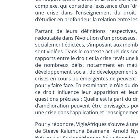
complexe, qui considère l’existence d’un "dr
une crise dans l’enseignement du droit. 
d’étudier en profondeur la relation entre le
Partant de leurs définitions respectiv
redoutable dans l’évolution d’un processus, 
socialement édictées, s’imposant aux membres
sont violées. Dans le contexte actuel des soc
rapports entre le droit et la crise revêt une
de nombreux défis, notamment en mati
développement social, de développement s
crises en cours ou émergentes ne peuvent êt
pour y faire face. En examinant le rôle du d
ce droit influence leur apparition et l
questions précises : Quelle est la part du d
d’amélioration peuvent être envisagées pour 
une crise dans l’application et l’enseignemen
Pour y répondre, VigieAfriques s’ouvre à une
de Steeve Kalumuna Basimane, Arnold Ny
Betsama et Kodzovi Ehonam Séna Amegbo.