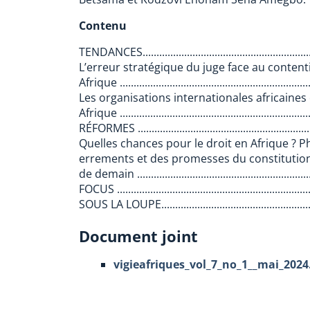
Contenu
TENDANCES..............................................................
L’erreur stratégique du juge face au content
Afrique .....................................................................
Les organisations internationales africaines 
Afrique .....................................................................
RÉFORMES ..............................................................
Quelles chances pour le droit en Afrique ? P
errements et des promesses du constitution
de demain ...............................................................
FOCUS .....................................................................
SOUS LA LOUPE.......................................................
Document joint
vigieafriques_vol_7_no_1__mai_2024