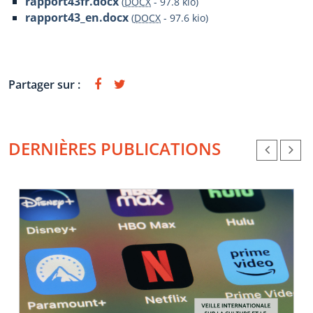
rapport43fr.docx
(
DOCX
-
97.8 kio
)
rapport43_en.docx
(
DOCX
-
97.6 kio
)
Partager sur :
DERNIÈRES PUBLICATIONS