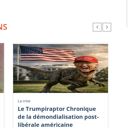
NS
La crise
La c
Le Trumpiraptor Chronique
T
de la démondialisation post-
Am
libérale américaine
Ph