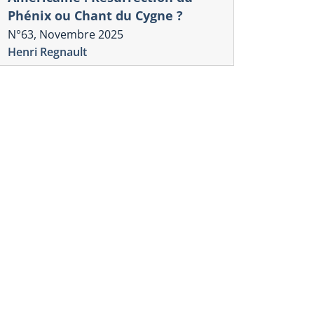
Phénix ou Chant du Cygne ?
N°63, Novembre 2025
Henri Regnault
La crise
rise
CHRONIQU
rump et L’hégémonie
TRUMPOCÈ
éricaine : Résurrection du
mondialisa
énix ou Chant du Cygne ?