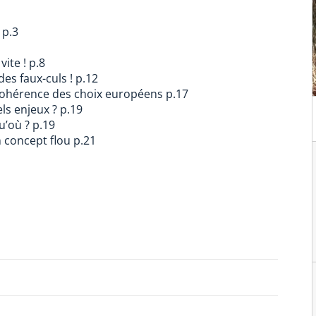
 p.3
vite ! p.8
des faux-culs ! p.12
cohérence des choix européens p.17
ls enjeux ? p.19
u’où ? p.19
n concept flou p.21