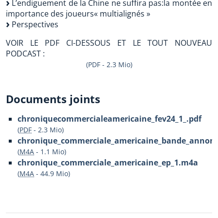
L’endiguement de la Chine ne suffira pas:la montée en
importance des joueurs« multialignés »
Perspectives
VOIR LE PDF CI-DESSOUS ET LE TOUT NOUVEAU
PODCAST :
(PDF - 2.3 Mio)
Documents joints
chroniquecommercialeamericaine_fev24_1_.pdf
(
PDF
-
2.3 Mio
)
chronique_commerciale_americaine_bande_annon
(
M4A
-
1.1 Mio
)
chronique_commerciale_americaine_ep_1.m4a
(
M4A
-
44.9 Mio
)