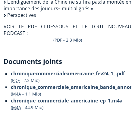
L’endiguement de la Chine ne suffira pas:la montée en
importance des joueurs« multialignés »
Perspectives
VOIR LE PDF CI-DESSOUS ET LE TOUT NOUVEAU
PODCAST :
(PDF - 2.3 Mio)
Documents joints
chroniquecommercialeamericaine_fev24_1_.pdf
(
PDF
-
2.3 Mio
)
chronique_commerciale_americaine_bande_annon
(
M4A
-
1.1 Mio
)
chronique_commerciale_americaine_ep_1.m4a
(
M4A
-
44.9 Mio
)