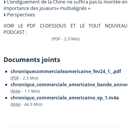
L’endiguement de la Chine ne suffira pas:la montée en
importance des joueurs« multialignés »
Perspectives
VOIR LE PDF CI-DESSOUS ET LE TOUT NOUVEAU
PODCAST :
(PDF - 2.3 Mio)
Documents joints
chroniquecommercialeamericaine_fev24_1_.pdf
(
PDF
-
2.3 Mio
)
chronique_commerciale_americaine_bande_annon
(
M4A
-
1.1 Mio
)
chronique_commerciale_americaine_ep_1.m4a
(
M4A
-
44.9 Mio
)