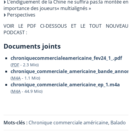
L’endiguement de la Chine ne suffira pas:la montée en
importance des joueurs« multialignés »
Perspectives
VOIR LE PDF CI-DESSOUS ET LE TOUT NOUVEAU
PODCAST :
Documents joints
chroniquecommercialeamericaine_fev24_1_.pdf
(
PDF
-
2.3 Mio
)
chronique_commerciale_americaine_bande_annon
(
M4A
-
1.1 Mio
)
chronique_commerciale_americaine_ep_1.m4a
(
M4A
-
44.9 Mio
)
Mots-clés :
Chronique commerciale américaine
,
Balado