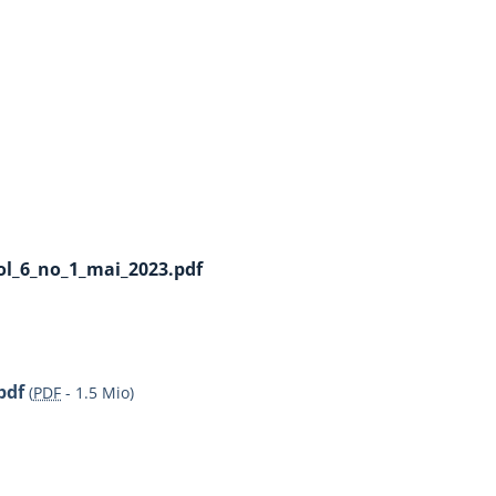
vol_6_no_1_mai_2023.pdf
pdf
(
PDF
-
1.5 Mio
)