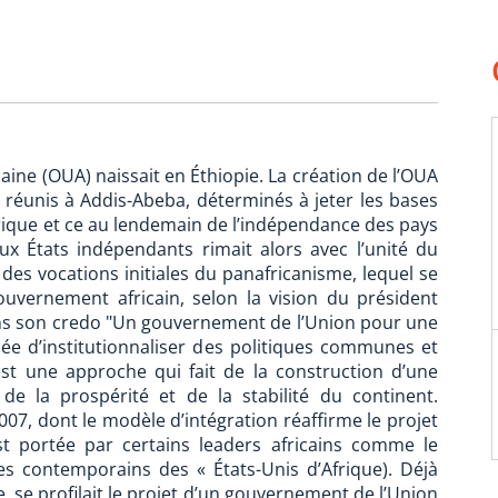
icaine (OUA) naissait en Éthiopie. La création de l’OUA
s réunis à Addis-Abeba, déterminés à jeter les bases
rique et ce au lendemain de l’indépendance des pays
x États indépendants rimait alors avec l’unité du
e des vocations initiales du panafricanisme, lequel se
gouvernement africain, selon la vision du président
s son credo "Un gouvernement de l’Union pour une
l’idée d’institutionnaliser des politiques communes et
est une approche qui fait de la construction d’une
 de la prospérité et de la stabilité du continent.
007, dont le modèle d’intégration réaffirme le projet
est portée par certains leaders africains comme le
 contemporains des « États-Unis d’Afrique). Déjà
ne, se profilait le projet d’un gouvernement de l’Union