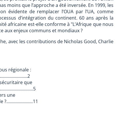
 pas moins que l’approche a été inversée. En 1999, les
sion évidente de remplacer l’OUA par l’UA, comme
ocessus d’intégration du continent. 60 ans après la
nité africaine est-elle conforme à "L’Afrique que nous
face aux enjeux communs et mondiaux ?
he, avec les contributions de Nicholas Good, Charlie
ous régionale :
.....................2
sécuritaire que
....................5
vers une
....................11