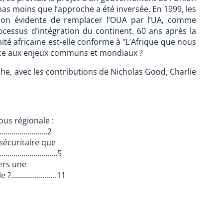
 pas moins que l’approche a été inversée. En 1999, les
sion évidente de remplacer l’OUA par l’UA, comme
ocessus d’intégration du continent. 60 ans après la
nité africaine est-elle conforme à "L’Afrique que nous
face aux enjeux communs et mondiaux ?
he, avec les contributions de Nicholas Good, Charlie
ous régionale :
.....................2
sécuritaire que
....................5
vers une
....................11