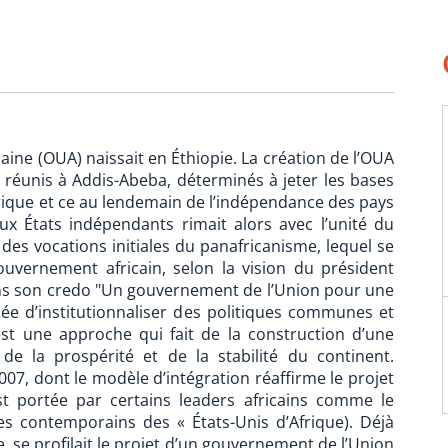
icaine (OUA) naissait en Éthiopie. La création de l’OUA
s réunis à Addis-Abeba, déterminés à jeter les bases
rique et ce au lendemain de l’indépendance des pays
x États indépendants rimait alors avec l’unité du
e des vocations initiales du panafricanisme, lequel se
gouvernement africain, selon la vision du président
s son credo "Un gouvernement de l’Union pour une
l’idée d’institutionnaliser des politiques communes et
est une approche qui fait de la construction d’une
 de la prospérité et de la stabilité du continent.
007, dont le modèle d’intégration réaffirme le projet
est portée par certains leaders africains comme le
 contemporains des « États-Unis d’Afrique). Déjà
ne, se profilait le projet d’un gouvernement de l’Union