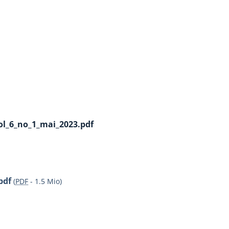
vol_6_no_1_mai_2023.pdf
pdf
(
PDF
-
1.5 Mio
)