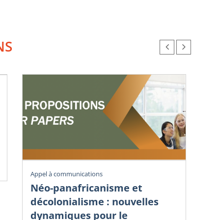
NS
Vig
Appel à communications
Éc
Néo-panafricanisme et
sa
décolonialisme : nouvelles
dy
dynamiques pour le