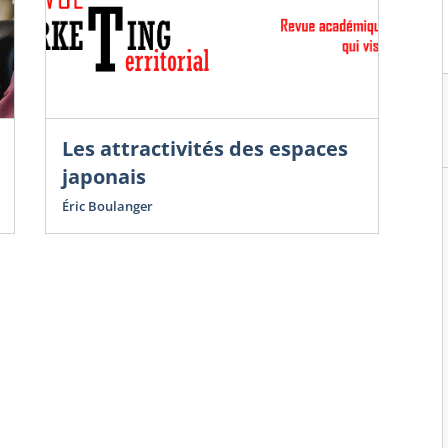
Les attractivités des espaces
Sac
de 
japonais
Le
Éric Boulanger
sa
L’a
Sac