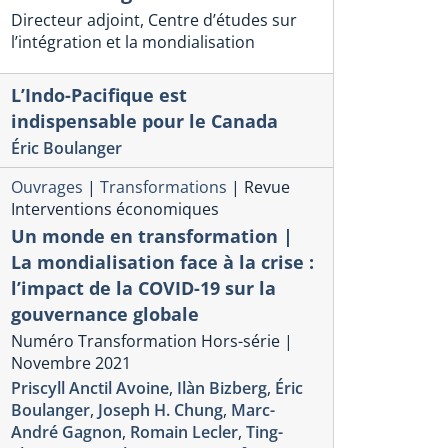
Directeur adjoint, Centre d’études sur
l’intégration et la mondialisation
L’Indo-Pacifique est
indispensable pour le Canada
Éric Boulanger
hiyo Kanzaki professeure à l’École de langues
Sachiyo Kanzaki es
l’UQAM et membre de l’OAE est cité
langues de l’UQA
Ouvrages
|
Transformations
|
Revue
 Japon repart du Canada
Les citoye
Interventions économiques
ns promesse sur le GNL
perdants d
Un monde en transformation |
rticle est paru dans LE DEVOIR
L’article est par
La mondialisation face à la crise :
hiyo Kanzaki
Sachiyo Kanzaki
l’impact de la COVID-19 sur la
gouvernance globale
Numéro Transformation Hors-série |
Novembre 2021
Priscyll Anctil Avoine
,
Ilàn Bizberg
,
Éric
Boulanger
,
Joseph H. Chung
,
Marc-
André Gagnon
,
Romain Lecler
,
Ting-