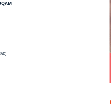
l’UQAM
350)