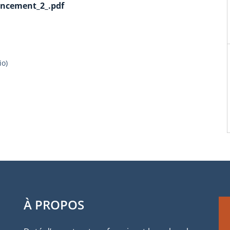
ancement_2_.pdf
io
)
À PROPOS