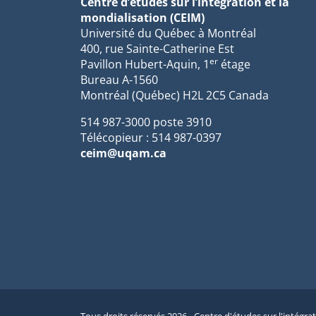
Centre d’études sur l’intégration et la
mondialisation (CEIM)
Université du Québec à Montréal
400, rue Sainte-Catherine Est
er
Pavillon Hubert-Aquin, 1
étage
Bureau A-1560
Montréal (Québec) H2L 2C5 Canada
514 987-3000 poste 3910
Télécopieur : 514 987-0397
ceim@uqam.ca
Tous droits réservés 2026 - Centre d'études sur l'intégra