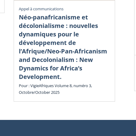
Vig
Appel à communications
Éc
Néo-panafricanisme et
sa
décolonialisme : nouvelles
dy
dynamiques pour le
in
développement de
l’Afrique/Neo-Pan-Africanism
Vol
and Decolonialism : New
Cha
Dynamics for Africa’s
Development.
Pour : VigieAfriques Volume 8, numéro 3,
Octobre/October 2025