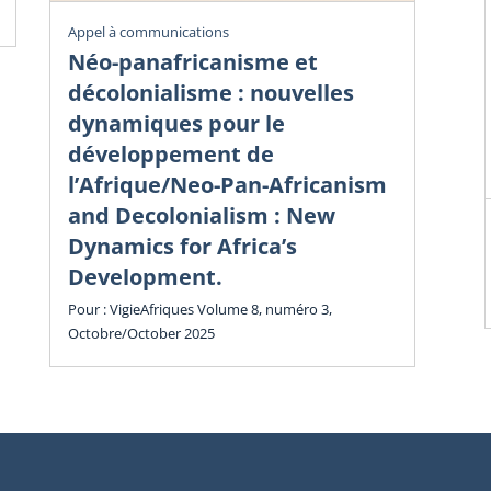
Vig
Appel à communications
Éc
Néo-panafricanisme et
sa
décolonialisme : nouvelles
dy
dynamiques pour le
in
développement de
l’Afrique/Neo-Pan-Africanism
Vol
and Decolonialism : New
Cha
Dynamics for Africa’s
Development.
Pour : VigieAfriques Volume 8, numéro 3,
Octobre/October 2025