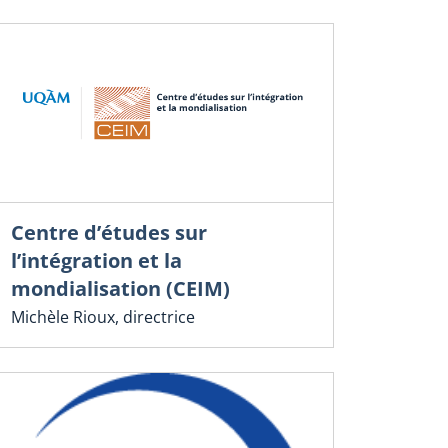
Centre d’études sur
l’intégration et la
mondialisation (CEIM)
Michèle Rioux, directrice
Souveraine
compétivis
commercia
Donald T
16 mars 2025