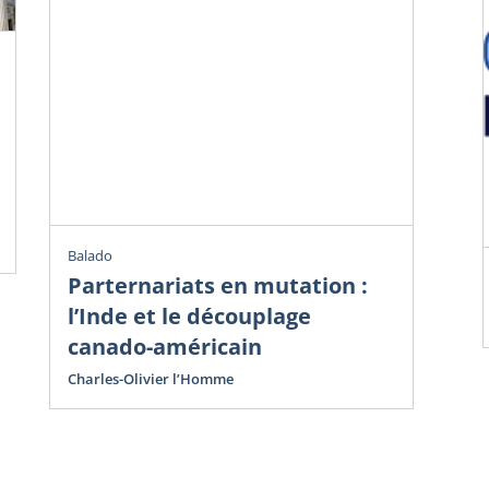
Chr
Ve
do
Avr
Cha
Balado
Parternariats en mutation :
l’Inde et le découplage
canado-américain
Charles-Olivier l’Homme