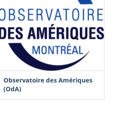
Christian Debloc
onique commerciale américaine
rs un réajustement du
llar ?
il 2025
rles-Olivier l’Homme
Observatoire des Amériques
(OdA)