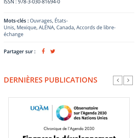
ISSN : 978-3-030-81694-0
Mots-clés :
Ouvrages
,
États-
Unis
,
Mexique
,
ALÉNA
,
Canada
,
Accords de libre-
échange
Partager sur :
DERNIÈRES PUBLICATIONS