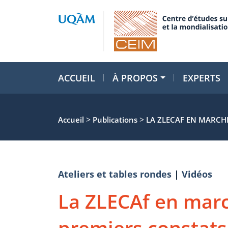
ACCUEIL
À PROPOS
EXPERTS
>
>
Accueil
Publications
LA ZLECAF EN MARCHE
Ateliers et tables rondes
|
Vidéos
La ZLECAf en marc
premiers constats