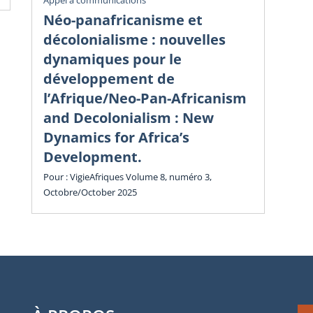
Vig
Appel à communications
Éc
Néo-panafricanisme et
sa
décolonialisme : nouvelles
dy
dynamiques pour le
in
développement de
l’Afrique/Neo-Pan-Africanism
Vol
and Decolonialism : New
Cha
Dynamics for Africa’s
Development.
Pour : VigieAfriques Volume 8, numéro 3,
Octobre/October 2025