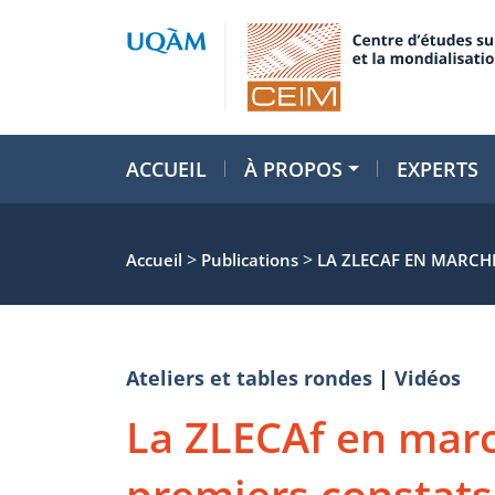
ACCUEIL
À PROPOS
EXPERTS
>
>
Accueil
Publications
LA ZLECAF EN MARCHE
Ateliers et tables rondes
|
Vidéos
La ZLECAf en marc
premiers constats