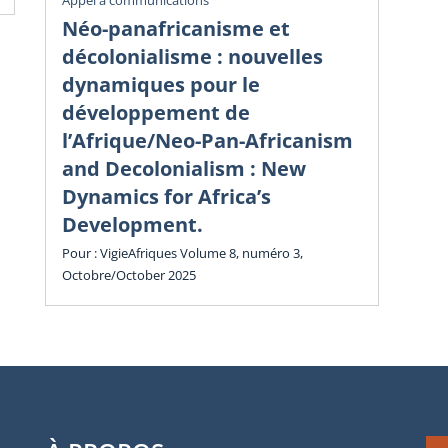
Vig
Appel à communications
Éc
Néo-panafricanisme et
sa
décolonialisme : nouvelles
dy
dynamiques pour le
in
développement de
l’Afrique/Neo-Pan-Africanism
Vol
and Decolonialism : New
Cha
Dynamics for Africa’s
Development.
Pour : VigieAfriques Volume 8, numéro 3,
Octobre/October 2025