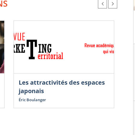
NS
Les attractivités des espaces
Sac
de 
japonais
Le
Éric Boulanger
sa
L’a
Sac