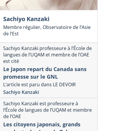
Sachiyo Kanzaki
Membre régulier, Observatoire de l’Asie
de l’Est
Sachiyo Kanzaki professeure à l’École de
langues de l’UQAM et membre de l’OAE
est cité
Le Japon repart du Canada sans
promesse sur le GNL
hiyo Kanzaki professeure à l’École de langues
Sachiyo Kanzaki es
L’article est paru dans LE DEVOIR
l’UQAM et membre de l’OAE est cité
langues de l’UQA
Sachiyo Kanzaki
 Japon repart du Canada
Les citoye
ns promesse sur le GNL
perdants d
Sachiyo Kanzaki est professeure à
l’École de langues de l’UQAM et membre
rticle est paru dans LE DEVOIR
L’article est par
de l’OAE
hiyo Kanzaki
Sachiyo Kanzaki
Les citoyens japonais, grands