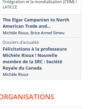
l’intégration et la mondialisation (CEIM) /
LATEFORMES NUMÉRIQUES,
DES PLAT
LATICCE
NJEUX DE RÉGLEMENTATION
NUMÉRIQU
T ACTIVITÉS ÉCONOMIQUES
L’INTELLIG
The Elgar Companion to North
ENJEUX D
éro 60-Rapport d’analyse, décembre 2025
American Trade and...
onios Vlassis
Numéro 59-Rappor
Michèle Rioux
,
Brice Armel Simeu
Antonios Vlassis
Dossiers d’actualité
Félicitations à la professeure
Michèle Rioux ! Nouvelle
membre de la SRC : Société
Royale du Canada
Michèle Rioux
ORGANISATIONS