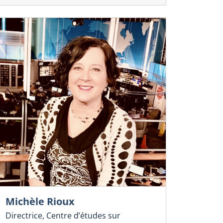
Michèle Rioux
lle internationale sur la culture et le commerce
Veille internation
Directrice, Centre d’études sur
érique
numérique