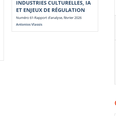
INDUSTRIES CULTURELLES, IA
P
ET ENJEUX DE RÉGULATION
E
E
Numéro 61-Rapport d’analyse, février 2026
Antonios Vlassis
Num
Ant