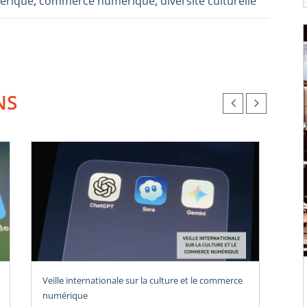
érique
,
commerce numérique
,
diversité culturelle
NS
Veille internationale sur la culture et le commerce
Vei
numérique
num