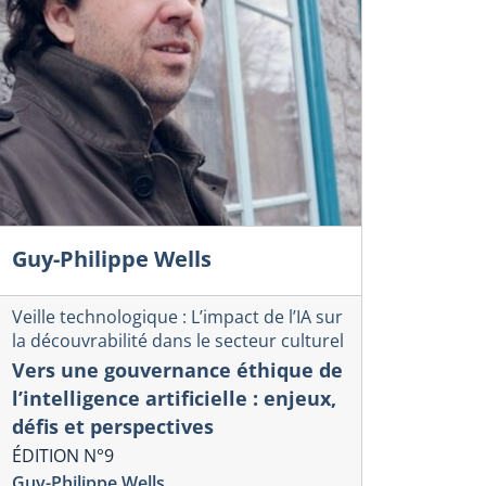
érique
numérique
LATEFORMES NUMÉRIQUES,
DES PLAT
NJEUX DE RÉGLEMENTATION
NUMÉRIQU
T ACTIVITÉS ÉCONOMIQUES
L’INTELLIG
ENJEUX D
éro 60-Rapport d’analyse, décembre 2025
onios Vlassis
Numéro 59-Rappor
Antonios Vlassis
Guy-Philippe Wells
Veille technologique : L’impact de l’IA sur
la découvrabilité dans le secteur culturel
Vers une gouvernance éthique de
l’intelligence artificielle : enjeux,
défis et perspectives
ÉDITION N°9
Guy-Philippe Wells