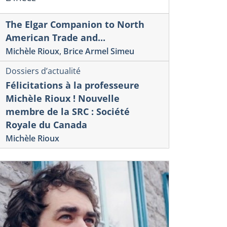
The Elgar Companion to North
American Trade and...
Michèle Rioux
,
Brice Armel Simeu
Dossiers d’actualité
Félicitations à la professeure
Michèle Rioux ! Nouvelle
membre de la SRC : Société
Royale du Canada
Michèle Rioux
lle internationale sur la culture et le commerce
Veille internation