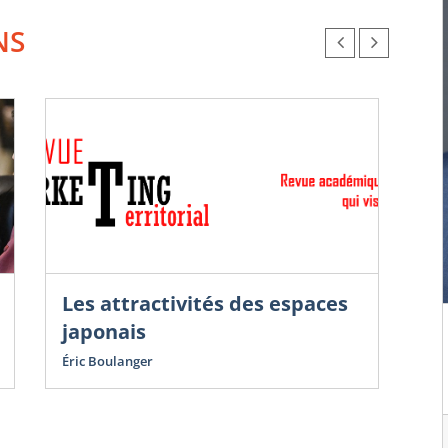
NS
Les attractivités des espaces
Sac
de 
japonais
Le
Éric Boulanger
sa
L’a
Sac