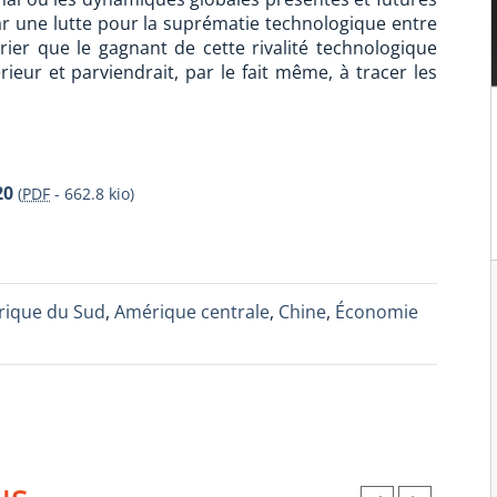
r une lutte pour la suprématie technologique entre
arier que le gagnant de cette rivalité technologique
eur et parviendrait, par le fait même, à tracer les
20
(
PDF
-
662.8 kio
)
ique du Sud
,
Amérique centrale
,
Chine
,
Économie