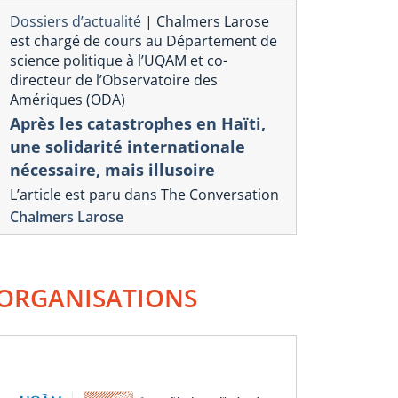
Dossiers d’actualité
|
Chalmers Larose
est chargé de cours au Département de
science politique à l’UQAM et co-
Souveraine
directeur de l’Observatoire des
Amériques (ODA)
compétivis
Après les catastrophes en Haïti,
commercia
une solidarité internationale
Donald T
nécessaire, mais illusoire
16 mars 2025
L’article est paru dans The Conversation
Christian Debloc
Chalmers Larose
onique commerciale américaine
rs un réajustement du
llar ?
ORGANISATIONS
il 2025
rles-Olivier l’Homme