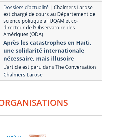
Dossiers d’actualité
|
Chalmers Larose
est chargé de cours au Département de
science politique à l’UQAM et co-
Souveraine
directeur de l’Observatoire des
Amériques (ODA)
compétivis
Après les catastrophes en Haïti,
commercia
une solidarité internationale
Donald T
nécessaire, mais illusoire
16 mars 2025
L’article est paru dans The Conversation
Christian Debloc
Chalmers Larose
onique commerciale américaine
rs un réajustement du
llar ?
ORGANISATIONS
il 2025
rles-Olivier l’Homme