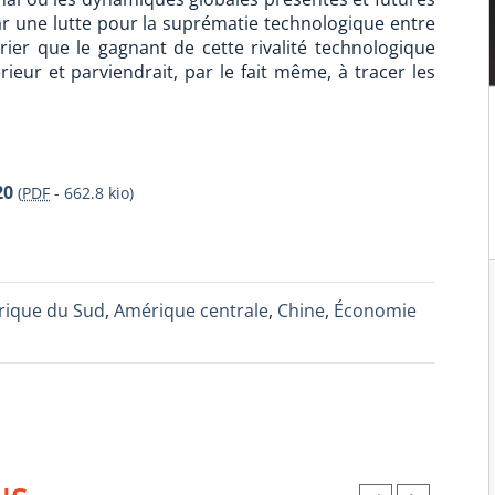
r une lutte pour la suprématie technologique entre
arier que le gagnant de cette rivalité technologique
eur et parviendrait, par le fait même, à tracer les
20
(
PDF
-
662.8 kio
)
ique du Sud
,
Amérique centrale
,
Chine
,
Économie