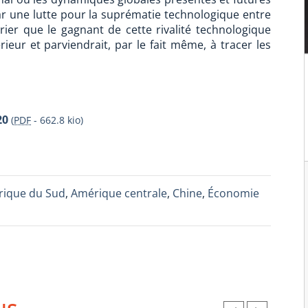
r une lutte pour la suprématie technologique entre
arier que le gagnant de cette rivalité technologique
eur et parviendrait, par le fait même, à tracer les
20
(
PDF
-
662.8 kio
)
ique du Sud
,
Amérique centrale
,
Chine
,
Économie