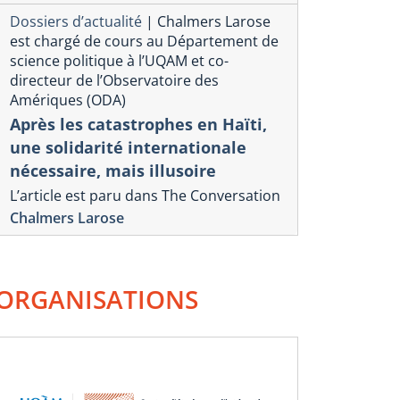
Dossiers d’actualité
|
Chalmers Larose
est chargé de cours au Département de
science politique à l’UQAM et co-
Souveraine
directeur de l’Observatoire des
Amériques (ODA)
compétivis
Après les catastrophes en Haïti,
commercia
une solidarité internationale
Donald T
nécessaire, mais illusoire
16 mars 2025
L’article est paru dans The Conversation
Christian Debloc
Chalmers Larose
onique commerciale américaine
rs un réajustement du
llar ?
ORGANISATIONS
il 2025
rles-Olivier l’Homme