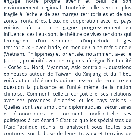
engage notre propre avenir et celui de son
environnement régional. Toutefois, elle semble plus
fragile à l’échelle de ses marges territoriales et de ses
zones frontalières. Lieux de coopération avec les pays
voisins, où la Chine gagne progressivement en
influence, ces lieux sont le théâtre de vives tensions qui
témoignent d’un sentiment d’inquiétude. Litiges
territoriaux – avec l’Inde, en mer de Chine méridionale
(Vietnam, Philippines) et orientale, notamment avec le
Japon –, proximité avec des régions où règne l’instabilité
– Corée du Nord, Myanmar, Asie centrale –, questions
épineuses autour de Taïwan, du Xinjiang et du Tibet,
voilà autant d’éléments qui ne cessent de remettre en
question la puissance et l’unité même de la nation
chinoise. Comment celle-ci conçoit-elle ses relations
avec ses provinces éloignées et les pays voisins ?
Quelles sont ses ambitions diplomatiques, sécuritaires
et économiques et comment modèle-t-elle ses
politiques à cet égard ? C’est ce que les spécialistes de
l’Asie-Pacifique réunis ici analysent sous toutes ses
coutures, sur la base de leurs travaux et terrains de