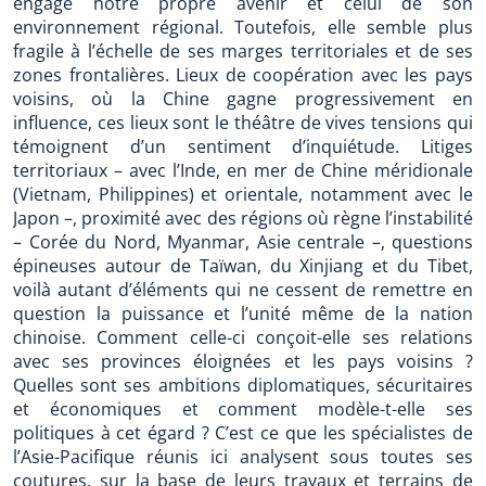
engage notre propre avenir et celui de son
environnement régional. Toutefois, elle semble plus
fragile à l’échelle de ses marges territoriales et de ses
zones frontalières. Lieux de coopération avec les pays
voisins, où la Chine gagne progressivement en
influence, ces lieux sont le théâtre de vives tensions qui
témoignent d’un sentiment d’inquiétude. Litiges
territoriaux – avec l’Inde, en mer de Chine méridionale
(Vietnam, Philippines) et orientale, notamment avec le
Japon –, proximité avec des régions où règne l’instabilité
– Corée du Nord, Myanmar, Asie centrale –, questions
épineuses autour de Taïwan, du Xinjiang et du Tibet,
voilà autant d’éléments qui ne cessent de remettre en
question la puissance et l’unité même de la nation
chinoise. Comment celle-ci conçoit-elle ses relations
avec ses provinces éloignées et les pays voisins ?
Quelles sont ses ambitions diplomatiques, sécuritaires
et économiques et comment modèle-t-elle ses
politiques à cet égard ? C’est ce que les spécialistes de
l’Asie-Pacifique réunis ici analysent sous toutes ses
coutures, sur la base de leurs travaux et terrains de