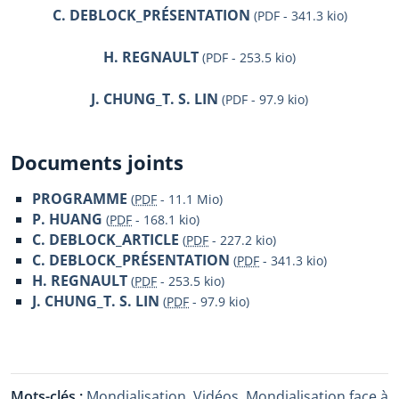
C. DEBLOCK_PRÉSENTATION
(PDF - 341.3 kio)
H. REGNAULT
(PDF - 253.5 kio)
J. CHUNG_T. S. LIN
(PDF - 97.9 kio)
Documents joints
PROGRAMME
(
PDF
-
11.1 Mio
)
P. HUANG
(
PDF
-
168.1 kio
)
C. DEBLOCK_ARTICLE
(
PDF
-
227.2 kio
)
C. DEBLOCK_PRÉSENTATION
(
PDF
-
341.3 kio
)
H. REGNAULT
(
PDF
-
253.5 kio
)
J. CHUNG_T. S. LIN
(
PDF
-
97.9 kio
)
Mots-clés :
Mondialisation
,
Vidéos
,
Mondialisation face à