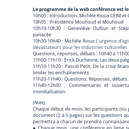
Le programme de la web conférence est le 
10h00 : Introduction, Michèle Rioux CEIM et
10h05 : Présidence Mouhoud el Mouhoud
10h10-10h30 : Geneviève Dufour et Stép
panacée
10h30-10h40 : Michèle Rioux
L’urgence d’agi
dévastateurs pour les industries culturelles
Questions, réponses, débats : 10h40 à 11h0
11h00-11h10 : Erick Duchesne, Les deux piè
11h10-11h20 : Pascal Petit, De la crise fina
limiter les enchaînements.
11h20-11h40 : Questions, Réponses, débats.
11h40-12h00 : Commentaires et ouvertu
mondialisation
(Note)
Chaque début de mois, les participants (ou 
document (2 à 5 pages) sur les questions qui
permettra à chacun de prendre connaissanc
● Chaque mois, une conférence en ligne s