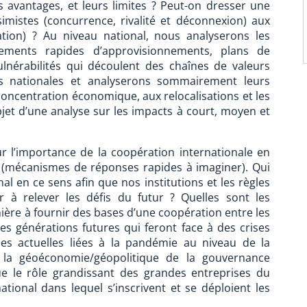
s avantages, et leurs limites ? Peut-on dresser une
simistes (concurrence, rivalité et déconnexion) aux
sation) ? Au niveau national, nous analyserons les
ments rapides d’approvisionnements, plans de
vulnérabilités qui découlent des chaînes de valeurs
ses nationales et analyserons sommairement leurs
 concentration économique, aux relocalisations et les
bjet d’une analyse sur les impacts à court, moyen et
ur l’importance de la coopération internationale en
s (mécanismes de réponses rapides à imaginer). Qui
al en ce sens afin que nos institutions et les règles
 à relever les défis du futur ? Quelles sont les
ière à fournir des bases d’une coopération entre les
les générations futures qui feront face à des crises
es actuelles liées à la pandémie au niveau de la
 la géoéconomie/géopolitique de la gouvernance
e le rôle grandissant des grandes entreprises du
tional dans lequel s’inscrivent et se déploient les