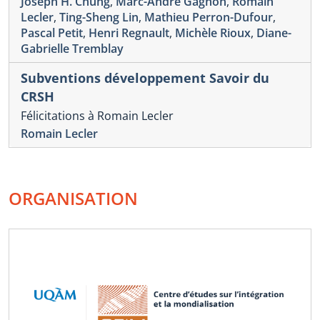
Joseph H. Chung
,
Marc-André Gagnon
,
Romain
Lecler
,
Ting-Sheng Lin
,
Mathieu Perron-Dufour
,
Pascal Petit
,
Henri Regnault
,
Michèle Rioux
,
Diane-
Gabrielle Tremblay
Subventions développement Savoir du
CRSH
Félicitations à Romain Lecler
Romain Lecler
ORGANISATION