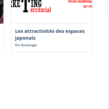
Les attractivités des espaces
Sac
de 
japonais
Le
Éric Boulanger
sa
L’a
Sac