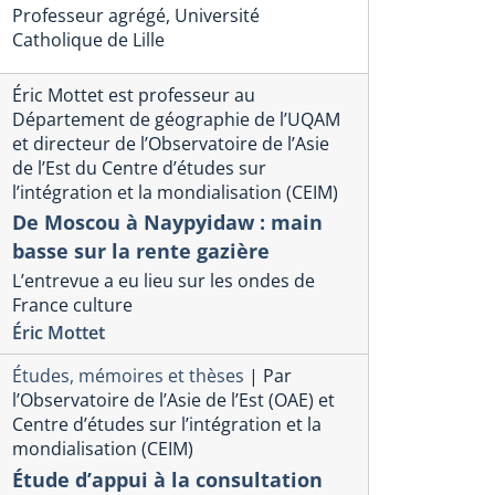
Professeur agrégé, Université
Catholique de Lille
Éric Mottet est professeur au
Département de géographie de l’UQAM
hiyo Kanzaki professeure à l’École de langues
Sachiyo Kanzaki es
et directeur de l’Observatoire de l’Asie
l’UQAM et membre de l’OAE est cité
langues de l’UQA
de l’Est du Centre d’études sur
 Japon repart du Canada
Les citoye
l’intégration et la mondialisation (CEIM)
De Moscou à Naypyidaw : main
ns promesse sur le GNL
perdants d
basse sur la rente gazière
rticle est paru dans LE DEVOIR
L’article est par
L’entrevue a eu lieu sur les ondes de
hiyo Kanzaki
Sachiyo Kanzaki
France culture
Éric Mottet
Études, mémoires et thèses
|
Par
l’Observatoire de l’Asie de l’Est (OAE) et
Centre d’études sur l’intégration et la
mondialisation (CEIM)
Étude d’appui à la consultation